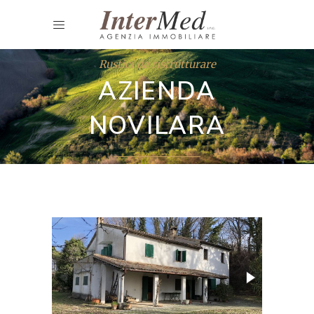
Rustici da ristrutturare
AZIENDA
NOVILARA