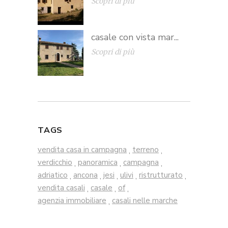
Scopri di più
casale con vista mar...
Scopri di più
TAGS
vendita casa in campagna
terreno
,
,
verdicchio
panoramica
campagna
,
,
,
adriatico
ancona
jesi
ulivi
ristrutturato
,
,
,
,
,
vendita casali
casale
of
,
,
,
agenzia immobiliare
casali nelle marche
,