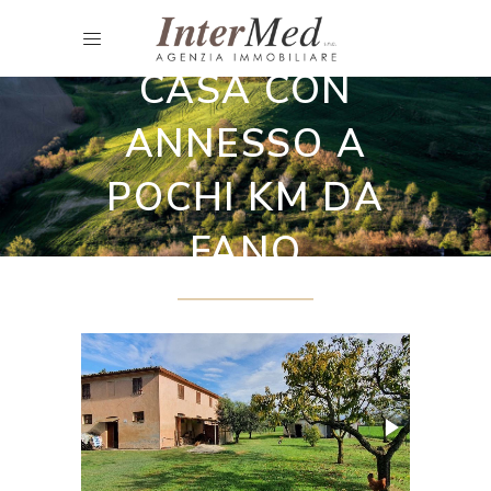
Rustici da ristrutturare
CASA CON
ANNESSO A
POCHI KM DA
FANO