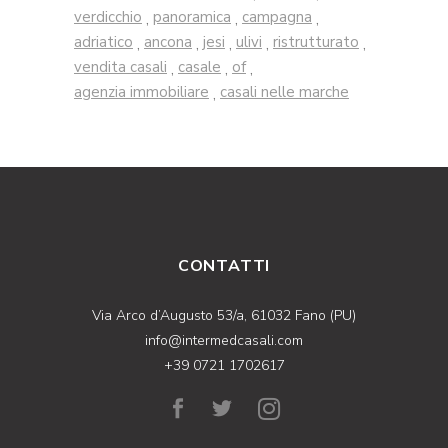
verdicchio
panoramica
campagna
,
,
,
adriatico
ancona
jesi
ulivi
ristrutturato
,
,
,
,
,
vendita casali
casale
of
,
,
,
agenzia immobiliare
casali nelle marche
,
CONTATTI
Via Arco d’Augusto 53/a, 61032 Fano (PU)
info@intermedcasali.com
+39 0721 1702617