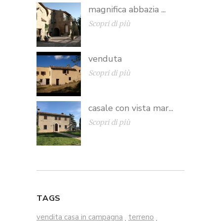
magnifica abbazia ...
Scopri di più
venduta
Scopri di più
casale con vista mar...
Scopri di più
TAGS
vendita casa in campagna
terreno
,
,