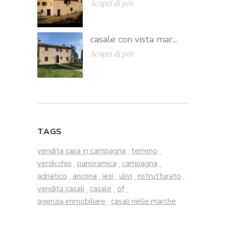
Scopri di più
casale con vista mar...
Scopri di più
TAGS
vendita casa in campagna
terreno
,
,
verdicchio
panoramica
campagna
,
,
,
adriatico
ancona
jesi
ulivi
ristrutturato
,
,
,
,
,
vendita casali
casale
of
,
,
,
agenzia immobiliare
casali nelle marche
,