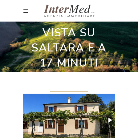
Casali ristrutturati
CASA CON
VISTA SU
SALTARA E A
17 MINUTI
DALLA COSTA.