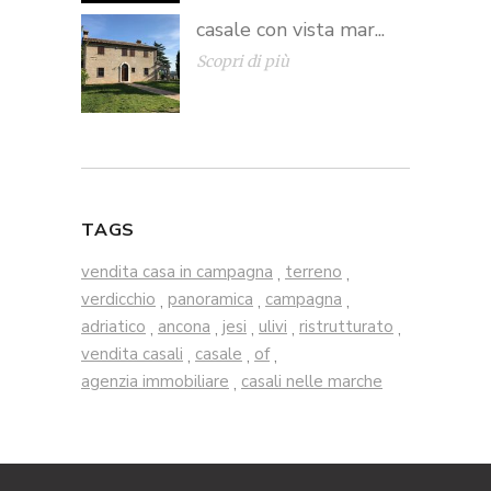
casale con vista mar...
Scopri di più
TAGS
vendita casa in campagna
terreno
,
,
verdicchio
panoramica
campagna
,
,
,
adriatico
ancona
jesi
ulivi
ristrutturato
,
,
,
,
,
vendita casali
casale
of
,
,
,
agenzia immobiliare
casali nelle marche
,