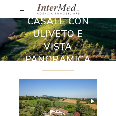
Casali ristrutturati
CASALE CON
ULIVETO E
VISTA
PANORAMICA