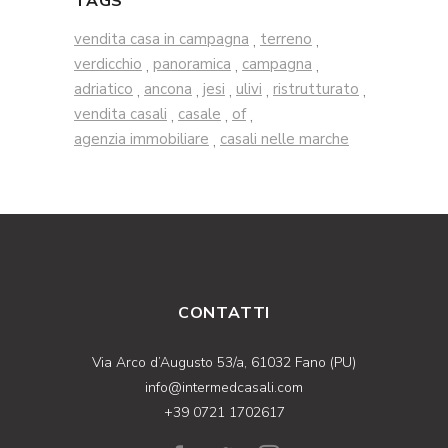
TAGS
vendita casa in campagna
terreno
,
,
verdicchio
panoramica
campagna
,
,
,
adriatico
ancona
jesi
ulivi
ristrutturato
,
,
,
,
,
vendita casali
casale
of
,
,
,
agenzia immobiliare
casali nelle marche
,
CONTATTI
Via Arco d’Augusto 53/a, 61032 Fano (PU)
info@intermedcasali.com
+39 0721 1702617