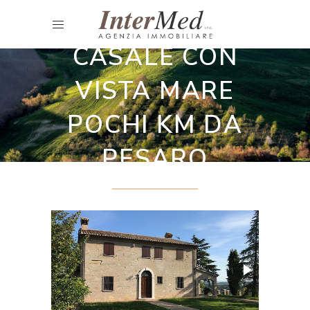
Ville
CASALE CON
VISTA MARE
POCHI KM DA
PESARO