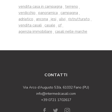
vendita casa in campagna
terreno
,
,
verdicchio
panoramica
campagna
,
,
,
adriatico
ancona
jesi
ulivi
ristrutturato
,
,
,
,
,
vendita casali
casale
of
,
,
,
agenzia immobiliare
casali nelle marche
,
CONTATTI
Via Arco d’Augusto 53/a, 61032 Fano (PU)
info@intermedcasali.com
+39 0721 1702617