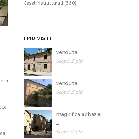
Casali ristrutturati
(360)
I PIÙ VISTI
venduta
Scopri di più
e in
venduta
Scopri di più
lla
magnifica abbazia
...
Scopri di più
 da