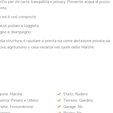
tto per chi cerca tranquillità e privacy. Presente acqua di pozzo.
ente.
li ed è così composto:
ezzi, pollaio e loggiato;
bagno e disimpegno.
lla struttura, il casolare si presta sia come abitazione privata sia
tiva, agriturismo o casa vacanze nel cuore delle Marche.
ione: Marche
Stato: Rudere
incia: Pesaro e Urbino
Terreno: Giardino
une: Fossombrone
Garage: No