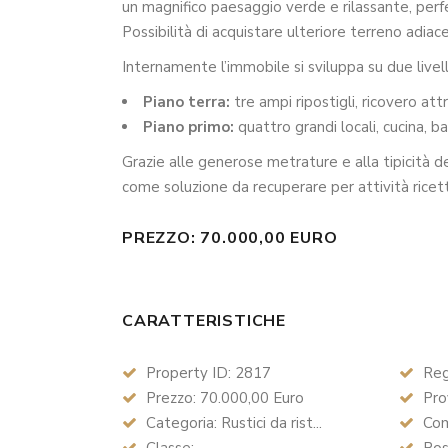
un magnifico paesaggio verde e rilassante, perfe
Possibilità di acquistare ulteriore terreno adiac
Internamente l’immobile si sviluppa su due livel
Piano terra:
tre ampi ripostigli, ricovero attr
Piano primo:
quattro grandi locali, cucina, 
Grazie alle generose metrature e alla tipicità de
come soluzione da recuperare per attività ricet
PREZZO: 70.000,00 EURO
CARATTERISTICHE
Property ID: 2817
Reg
Prezzo: 70.000,00 Euro
Prov
Categoria: Rustici da rist...
Com