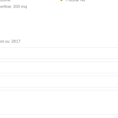
zione:
Piscina: No
rficie: 200 mq
oni su: 2817