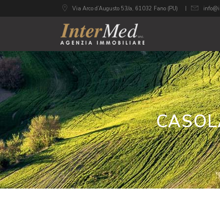
Via Arco d’Augusto 53/a, 61032 Fano (PU)
info@i
CASOL