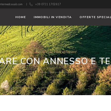
ntermedcasali.com
+39 0721 1702617
HOME
IMMOBILI IN VENDITA
OFFERTE SPECIAL
Rustici da ristrutturare
ARE CON ANNESSO E T