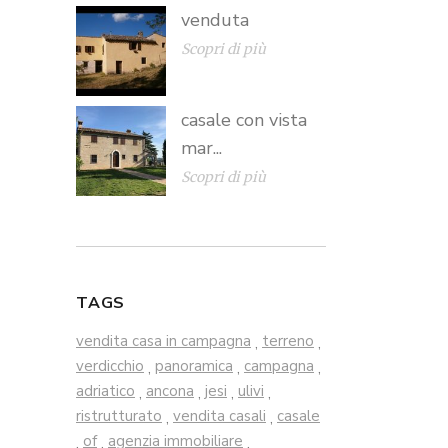
venduta
Scopri di più
casale con vista
mar...
Scopri di più
TAGS
vendita casa in campagna
terreno
,
,
verdicchio
panoramica
campagna
,
,
,
adriatico
ancona
jesi
ulivi
,
,
,
,
ristrutturato
vendita casali
casale
,
,
of
agenzia immobiliare
,
,
,