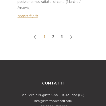
posizione mozzafiato, circon... (Marche /
Arcevia)
Scopri di più
1
2
3
CONTATTI
Via Arco d’Augusto 53/a, 61032 Fano (PU)
info@intermedcasali.com