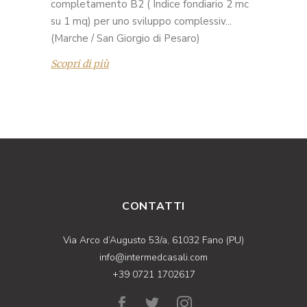
completamento B2 ( Indice fondiario 2 mc
su 1 mq) per uno sviluppo complessiv...
(Marche / San Giorgio di Pesaro)
Scopri di più
CONTATTI
Via Arco d’Augusto 53/a, 61032 Fano (PU)
info@intermedcasali.com
+39 0721 1702617