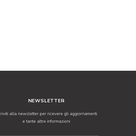
NEWSLETTER
criviti alla newsletter per ricevere gli aggiornamenti
e tante altre informazioni