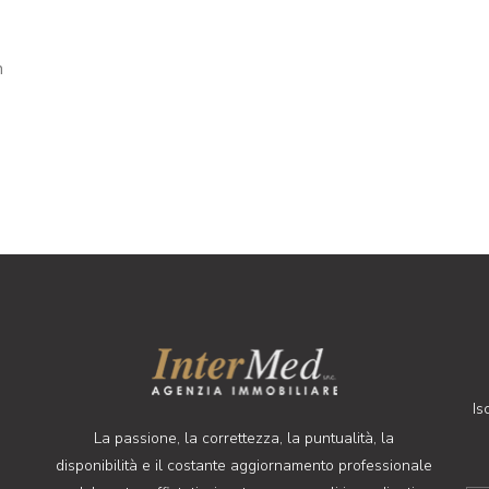
n
Is
La passione, la correttezza, la puntualità, la
disponibilità e il costante aggiornamento professionale