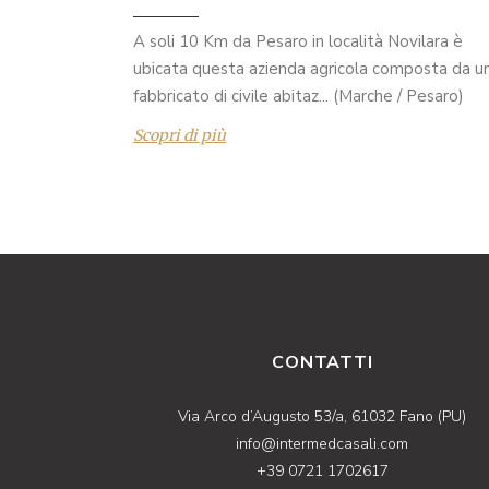
A soli 10 Km da Pesaro in località Novilara è
ubicata questa azienda agricola composta da u
fabbricato di civile abitaz... (Marche / Pesaro)
Scopri di più
CONTATTI
Via Arco d’Augusto 53/a, 61032 Fano (PU)
info@intermedcasali.com
+39 0721 1702617