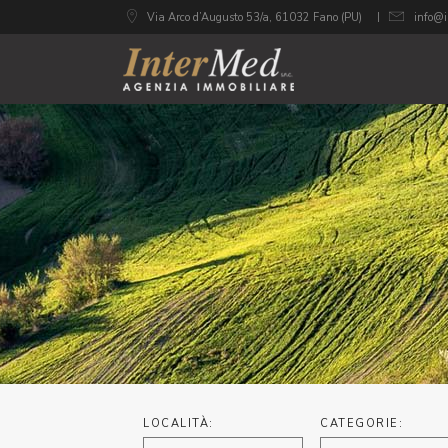
Via Arco d’Augusto 53/a, 61032 Fano (PU)
info@i
LOCALITÀ:
CATEGORIE: