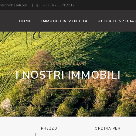
ntermedcasali.com
+39 0721 1702617
HOME
IMMOBILI IN VENDITA
OFFERTE SPECIAL
Intermed Casali
I NOSTRI IMMOBILI
PREZZO:
ORDINA PER: