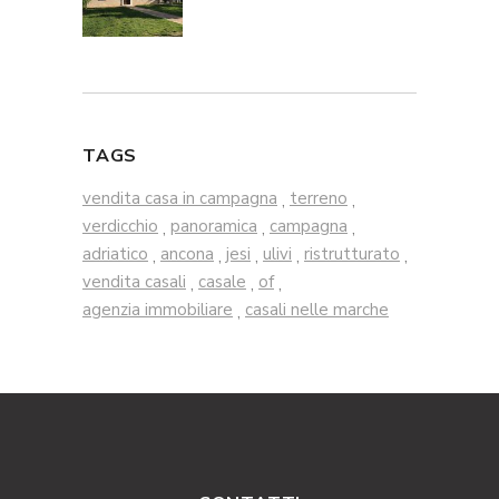
TAGS
vendita casa in campagna
terreno
,
,
verdicchio
panoramica
campagna
,
,
,
adriatico
ancona
jesi
ulivi
ristrutturato
,
,
,
,
,
vendita casali
casale
of
,
,
,
agenzia immobiliare
casali nelle marche
,