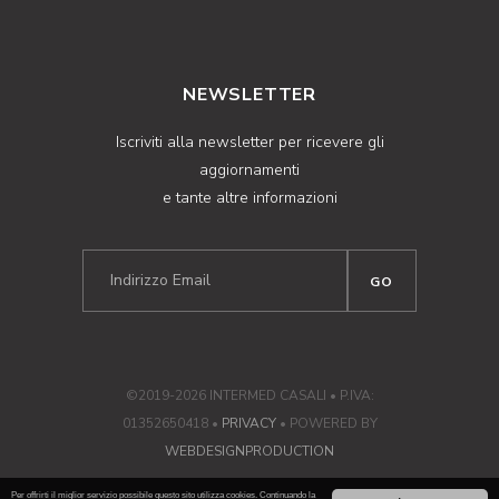
NEWSLETTER
Iscriviti alla newsletter per ricevere gli
aggiornamenti
e tante altre informazioni
©2019-2026 INTERMED CASALI • P.IVA:
01352650418 •
PRIVACY
• POWERED BY
WEBDESIGNPRODUCTION
Per offrirti il miglior servizio possibile questo sito utilizza cookies. Continuando la