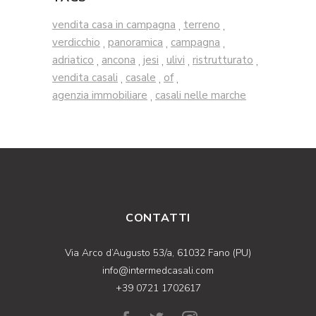
vendita casa in campagna
terreno
,
,
verdicchio
panoramica
campagna
,
,
,
adriatico
ancona
jesi
ulivi
ristrutturato
,
,
,
,
,
vendita casali
casale
of
,
,
,
agenzia immobiliare
casali nelle marche
,
CONTATTI
Via Arco d’Augusto 53/a, 61032 Fano (PU)
info@intermedcasali.com
+39 0721 1702617