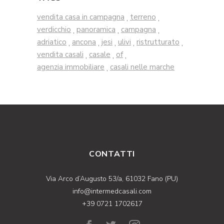
vendita casa in campagna
terreno
,
,
verdicchio
panoramica
campagna
,
,
,
adriatico
ancona
jesi
ulivi
ristrutturato
,
,
,
,
,
vendita casali
casale
of
,
,
,
agenzia immobiliare
casali nelle marche
,
CONTATTI
Via Arco d’Augusto 53/a, 61032 Fano (PU)
info@intermedcasali.com
+39 0721 1702617