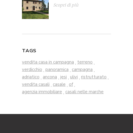
Scopri di più
TAGS
vendita casa in campagna
terreno
,
,
verdicchio
panoramica
campagna
,
,
,
adriatico
ancona
jesi
ulivi
ristrutturato
,
,
,
,
,
vendita casali
casale
of
,
,
,
agenzia immobiliare
casali nelle marche
,