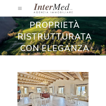
Casa/ Palazzo nel centro storico
PRESTIGIOSA
PROPRIETÀ
RISTRUTTURATA
CON ELEGANZA
E FASCINO