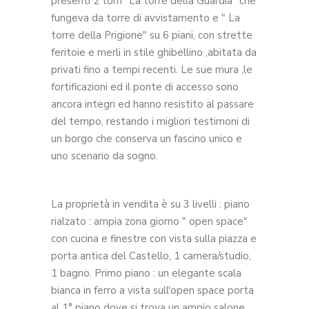
presenti 2 torri "La torre della Guardia" che
fungeva da torre di avvistamento e " La
torre della Prigione" su 6 piani, con strette
feritoie e merli in stile ghibellino ,abitata da
privati fino a tempi recenti. Le sue mura ,le
fortificazioni ed il ponte di accesso sono
ancora integri ed hanno resistito al passare
del tempo, restando i migliori testimoni di
un borgo che conserva un fascino unico e
uno scenario da sogno.
La proprietà in vendita è su 3 livelli : piano
rialzato : ampia zona giorno " open space"
con cucina e finestre con vista sulla piazza e
porta antica del Castello, 1 camera/studio,
1 bagno. Primo piano : un elegante scala
bianca in ferro a vista sull'open space porta
al 1° piano dove si trova un ampio salone