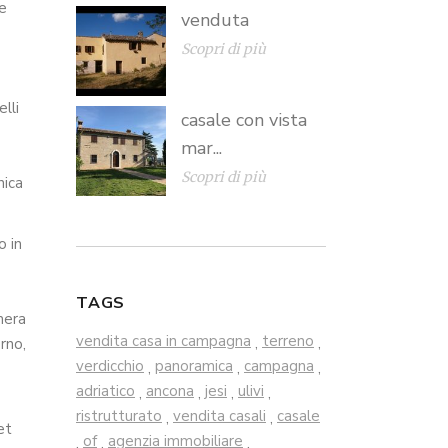
ne
venduta
Scopri di più
lli
casale con vista
mar...
Scopri di più
nica
o in
TAGS
mera
vendita casa in campagna
terreno
,
,
rno,
verdicchio
panoramica
campagna
,
,
,
adriatico
ancona
jesi
ulivi
,
,
,
,
ristrutturato
vendita casali
casale
,
,
et
of
agenzia immobiliare
,
,
,