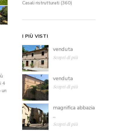
Casali ristrutturati
(360)
I PIÙ VISTI
venduta
Scopri di più
iù
venduta
i 4
Scopri di più
o un
magnifica abbazia
...
Scopri di più