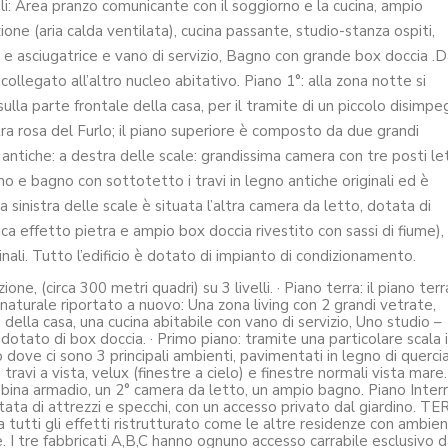
li: Area pranzo comunicante con il soggiorno e la cucina, ampio
one (aria calda ventilata), cucina passante, studio-stanza ospiti,
e asciugatrice e vano di servizio, Bagno con grande box doccia .D
collegato all’altro nucleo abitativo. Piano 1°: alla zona notte si
lla parte frontale della casa, per il tramite di un piccolo disimp
tra rosa del Furlo; il piano superiore è composto da due grandi
 antiche: a destra delle scale: grandissima camera con tre posti le
o e bagno con sottotetto i travi in legno antiche originali ed è
sinistra delle scale è situata l’altra camera da letto, dotata di
 effetto pietra e ampio box doccia rivestito con sassi di fiume),
inali. Tutto l’edificio è dotato di impianto di condizionamento.
 (circa 300 metri quadri) su 3 livelli. · Piano terra: il piano terr
o naturale riportato a nuovo: Una zona living con 2 grandi vetrate,
della casa, una cucina abitabile con vano di servizio, Uno studio –
 dotato di box doccia. · Primo piano: tramite una particolare scala 
o dove ci sono 3 principali ambienti, pavimentati in legno di querci
travi a vista, velux (finestre a cielo) e finestre normali vista mare.
bina armadio, un 2° camera da letto, un ampio bagno. Piano Inter
tata di attrezzi e specchi, con un accesso privato dal giardino. T
utti gli effetti ristrutturato come le altre residenze con ambien
I tre fabbricati A,B,C hanno ognuno accesso carrabile esclusivo d