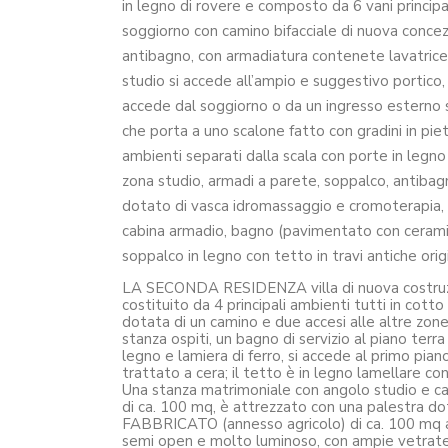
in legno di rovere e composto da 6 vani principa
soggiorno con camino bifacciale di nuova concezi
antibagno, con armadiatura contenete lavatrice 
studio si accede all’ampio e suggestivo portico, 
accede dal soggiorno o da un ingresso esterno su
che porta a uno scalone fatto con gradini in pie
ambienti separati dalla scala con porte in legno
zona studio, armadi a parete, soppalco, antibagn
dotato di vasca idromassaggio e cromoterapia, a 
cabina armadio, bagno (pavimentato con ceramica
soppalco in legno con tetto in travi antiche orig
LA SECONDA RESIDENZA villa di nuova costruzione,
costituito da 4 principali ambienti tutti in cott
dotata di un camino e due accesi alle altre zone 
stanza ospiti, un bagno di servizio al piano terra
legno e lamiera di ferro, si accede al primo pian
trattato a cera; il tetto è in legno lamellare con 
Una stanza matrimoniale con angolo studio e ca
di ca. 100 mq, è attrezzato con una palestra do
FABBRICATO (annesso agricolo) di ca. 100 mq a t
semi open e molto luminoso, con ampie vetrate. 