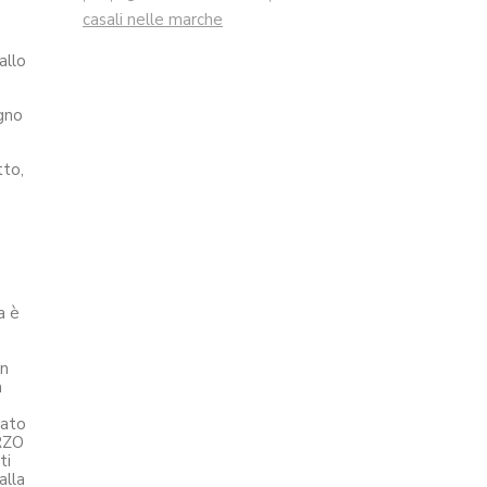
casali nelle marche
allo
egno
tto,
a è
in
a
rato
ERZO
ti
alla