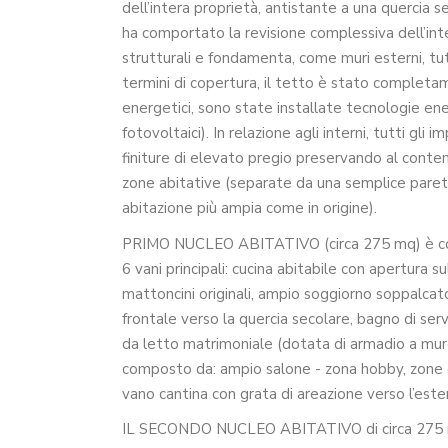
dell’intera proprietà, antistante a una quercia s
ha comportato la revisione complessiva dell’intero
strutturali e fondamenta, come muri esterni, tutt
termini di copertura, il tetto è stato completam
energetici, sono state installate tecnologie ene
fotovoltaici). In relazione agli interni, tutti gli i
finiture di elevato pregio preservando al contempo
zone abitative (separate da una semplice parete
abitazione più ampia come in origine).
PRIMO NUCLEO ABITATIVO (circa 275 mq) è compo
6 vani principali: cucina abitabile con apertura
mattoncini originali, ampio soggiorno soppalcat
frontale verso la quercia secolare, bagno di ser
da letto matrimoniale (dotata di armadio a mur
composto da: ampio salone - zona hobby, zone di 
vano cantina con grata di areazione verso l’este
IL SECONDO NUCLEO ABITATIVO di circa 275 me