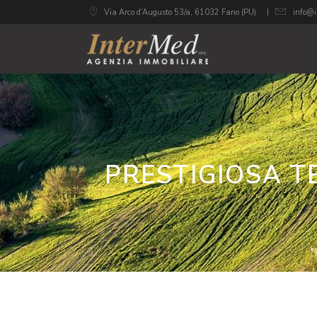
Via Arco d’Augusto 53/a, 61032 Fano (PU)
info@i
PRESTIGIOSA T