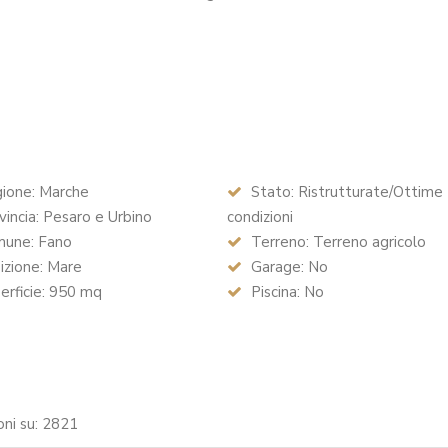
ione: Marche
Stato: Ristrutturate/Ottime
incia: Pesaro e Urbino
condizioni
une: Fano
Terreno: Terreno agricolo
izione: Mare
Garage: No
rficie: 950 mq
Piscina: No
oni su: 2821