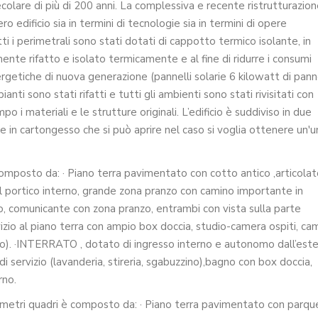
ecolare di più di 200 anni. La complessiva e recente ristrutturazio
 edificio sia in termini di tecnologie sia in termini di opere
i i perimetrali sono stati dotati di cappotto termico isolante, in
ente rifatto e isolato termicamente e al fine di ridurre i consumi
rgetiche di nuova generazione (pannelli solarie 6 kilowatt di panne
mpianti sono stati rifatti e tutti gli ambienti sono stati rivisitati con
 i materiali e le strutture originali. L’edificio è suddiviso in due
 in cartongesso che si può aprire nel caso si voglia ottenere un'u
sto da: · Piano terra pavimentato con cotto antico ,articolat
 sul portico interno, grande zona pranzo con camino importante in
o, comunicante con zona pranzo, entrambi con vista sulla parte
vizio al piano terra con ampio box doccia, studio-camera ospiti, ca
o). ·INTERRATO , dotato di ingresso interno e autonomo dall’este
servizio (lavanderia, stireria, sgabuzzino),bagno con box doccia,
rno.
tri quadri è composto da: · Piano terra pavimentato con parqu