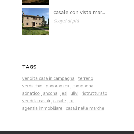
casale con vista mar...
Scopri di più
TAGS
vendita casa in campagna
terreno
,
,
verdicchio
panoramica
campagna
,
,
,
adriatico
ancona
jesi
ulivi
ristrutturato
,
,
,
,
,
vendita casali
casale
of
,
,
,
agenzia immobiliare
casali nelle marche
,