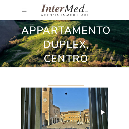
Appartamenti e Residence
PRESTIGIOSO
APPARTAMENTO
DUPLEX,
CENTRO
STORICO FANO