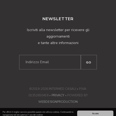
NEWSLETTER
Iscriviti alla newsletter per ricevere gli
aggiornamenti
e tante altre informazioni
©2019-2026 INTERMED CASALI • P.IVA:
01352650418 •
PRIVACY
• POWERED BY
WEBDESIGNPRODUCTION
Per offrirti il miglior servizio possibile questo sito utilizza cookies. Continuando la
Accetto
navigazione nel sito autorizzi
l`uso dei cookies