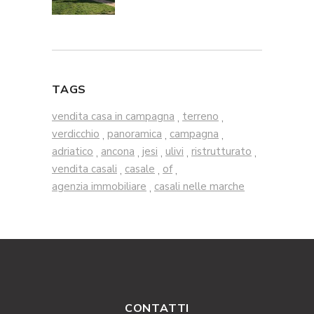
TAGS
vendita casa in campagna
terreno
,
,
verdicchio
panoramica
campagna
,
,
,
adriatico
ancona
jesi
ulivi
ristrutturato
,
,
,
,
,
vendita casali
casale
of
,
,
,
agenzia immobiliare
casali nelle marche
,
CONTATTI