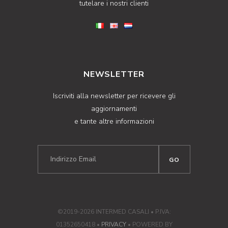
tutelare i nostri clienti
NEWSLETTER
Iscriviti alla newsletter per ricevere gli
aggiornamenti
e tante altre informazioni
©2019-2026 INTERMED CASALI • P.IVA:
01352650418 •
PRIVACY
• POWERED BY