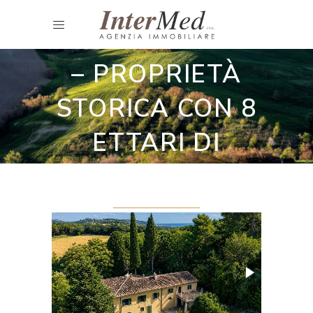
Ville
VILLA VITERBO
– PROPRIETÀ
STORICA CON 8
ETTARI DI
TERRENO