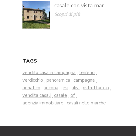
casale con vista mar...
Scopri di più
TAGS
vendita casa in campagna
terreno
,
,
verdicchio
panoramica
campagna
,
,
,
adriatico
ancona
jesi
ulivi
ristrutturato
,
,
,
,
,
vendita casali
casale
of
,
,
,
agenzia immobiliare
casali nelle marche
,