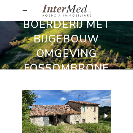
Landhuizen voor renovatie
BOERDERIJ MET
BIJGEBOUW
OMGEVING
FOSSOMBRONE