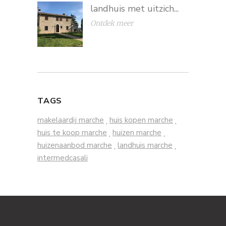
landhuis met uitzich...
Ontdek meer
TAGS
makelaardij marche
huis kopen marche
,
,
huis te koop marche
huizen marche
,
,
huizenaanbod marche
landhuis marche
,
,
intermedcasali