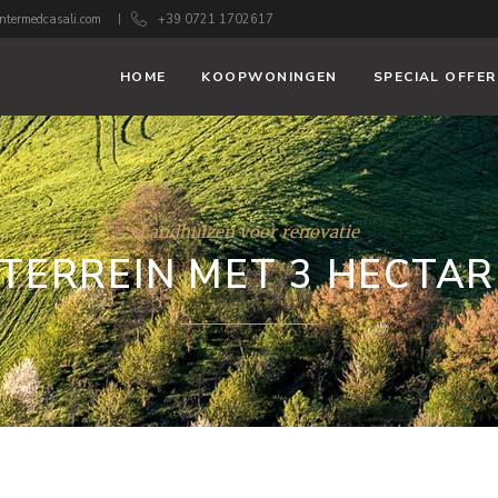
ntermedcasali.com
+39 0721 1702617
HOME
KOOPWONINGEN
SPECIAL OFFER
Landhuizen voor renovatie
TERREIN MET 3 HECTAR