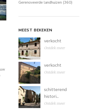
Gerenoveerde landhuizen
(360)
MEEST BEKEKEN
verkocht
Ontdek meer
verkocht
euw
Ontdek meer
e
schitterend
histori...
Ontdek meer