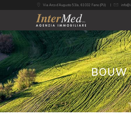
Via Arco d’Augusto 53/a, 61032 Fano (PU)
info@i
BOUW 