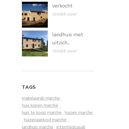
verkocht
Ontdek meer
landhuis met
uitzich...
Ontdek meer
TAGS
makelaardij marche
,
huis kopen marche
,
huis te koop marche
huizen marche
,
huizenaanbod marche
,
,
landhuis marche
intermedcasali
,