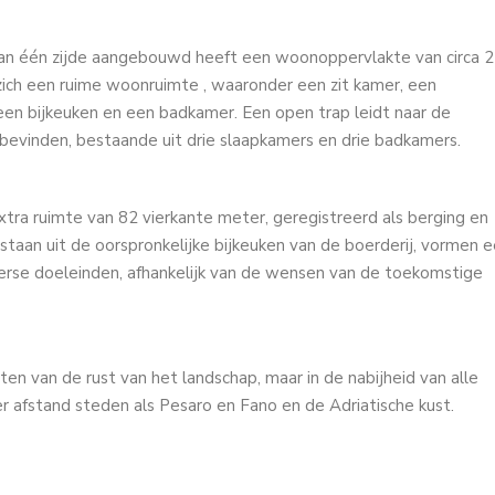
n aan één zijde aangebouwd heeft een woonoppervlakte van circa 
ich een ruime woonruimte , waaronder een zit kamer, een
en bijkeuken en een badkamer. Een open trap leidt naar de
bevinden, bestaande uit drie slaapkamers en drie badkamers.
tra ruimte van 82 vierkante meter, geregistreerd als berging en
aan ​​uit de oorspronkelijke bijkeuken van de boerderij, vormen 
diverse doeleinden, afhankelijk van de wensen van de toekomstige
en van de rust van het landschap, maar in de nabijheid van alle
r afstand steden als Pesaro en Fano en de Adriatische kust.