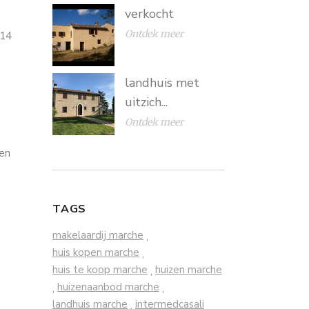
verkocht
Ontdek meer
214
landhuis met
uitzich...
Ontdek meer
een
TAGS
makelaardij marche
,
huis kopen marche
,
huis te koop marche
huizen marche
,
huizenaanbod marche
,
,
landhuis marche
intermedcasali
,