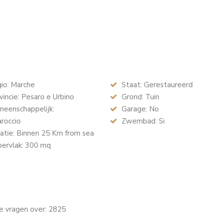
io: Marche
Staat: Gerestaureerd
incie: Pesaro e Urbino
Grond: Tuin
eenschappelijk:
Garage: No
roccio
Zwembad: Si
atie: Binnen 25 Km from sea
ervlak: 300 mq
te vragen over: 2825