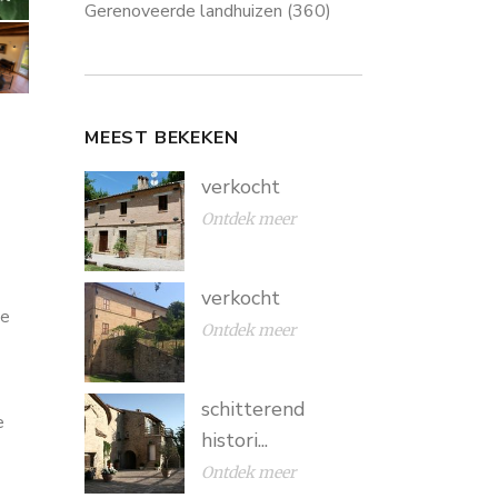
Gerenoveerde landhuizen
(360)
MEEST BEKEKEN
verkocht
Ontdek meer
verkocht
he
Ontdek meer
schitterend
e
histori...
Ontdek meer