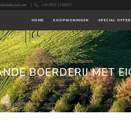
ntermedcasali.com
+39 0721 1702617
HOME
KOOPWONINGEN
SPECIAL OFFER
Gerenoveerde landhuizen
ANDE BOERDERIJ MET E