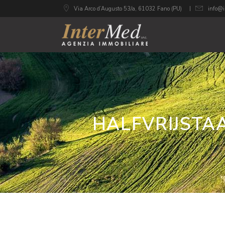
Via Arco d’Augusto 53/a, 61032 Fano (PU)
info@i
HALFVRIJSTA