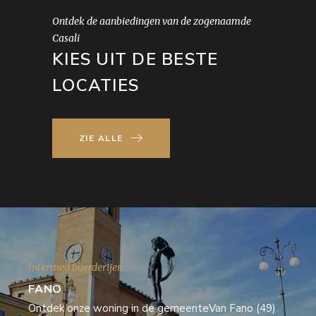
Ontdek de aanbiedingen van de zogenaamde
Casali
KIES UIT DE BESTE
LOCATIES
ZIE ALLE
Intermed boerderijen
FANO
Ontdek onze woning in de gemeenteVan Fano (49)