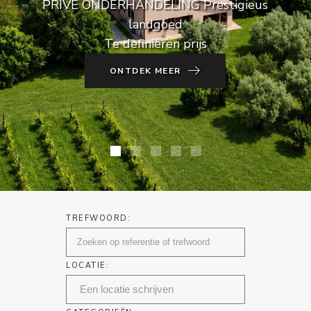
PRIVÉ ONDERHANDELING Prestigieus
landgoed
Te definiëren prijs
ONTDEK MEER
TREFWOORD:
LOCATIE: