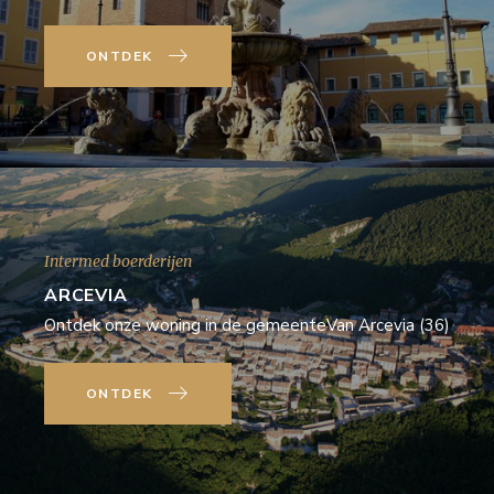
ONTDEK
Intermed boerderijen
ARCEVIA
Ontdek onze woning in de gemeenteVan Arcevia (36)
ONTDEK