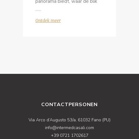
panorama biedt, waar de blik
...
Ontdek meer
CONTACTPERSONEN
Via Arco d’Augusto 53/a, 61032 Fano (PU)
info@intermedcasali.com
+39 0721 1702617