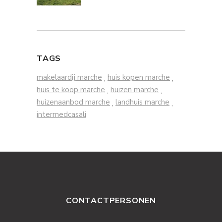
TAGS
makelaardij marche
huis kopen marche
,
,
huis te koop marche
huizen marche
,
,
huizenaanbod marche
landhuis marche
,
,
intermedcasali
CONTACTPERSONEN