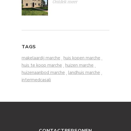
Ontdek meer
TAGS
makelaardij marche
huis kopen marche
,
,
huis te koop marche
huizen marche
,
,
huizenaanbod marche
landhuis marche
,
,
intermedcasali
CONTACTPERSONEN