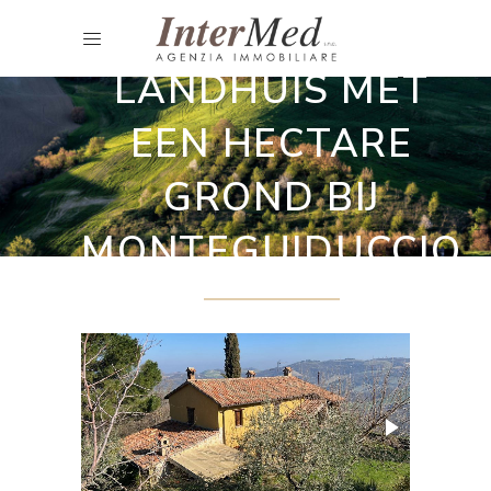
Gerenoveerde landhuizen
LANDHUIS MET
EEN HECTARE
GROND BIJ
MONTEGUIDUCCIO