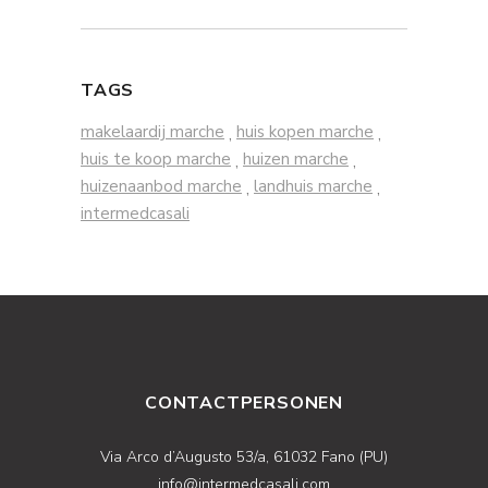
TAGS
makelaardij marche
huis kopen marche
,
,
huis te koop marche
huizen marche
,
,
huizenaanbod marche
landhuis marche
,
,
intermedcasali
CONTACTPERSONEN
Via Arco d’Augusto 53/a, 61032 Fano (PU)
info@intermedcasali.com