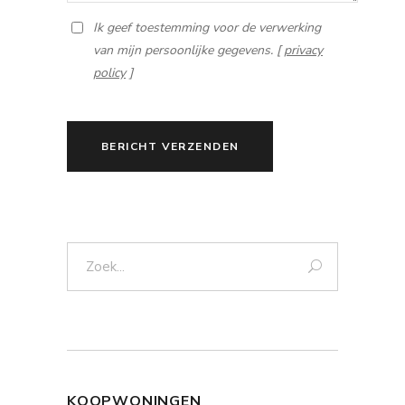
Ik geef toestemming voor de verwerking
van mijn persoonlijke gegevens. [
privacy
policy
]
BERICHT VERZENDEN
Zoek:
KOOPWONINGEN