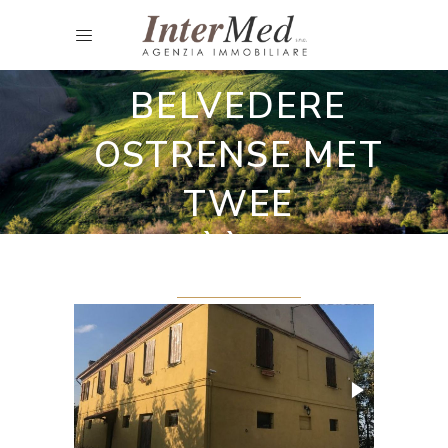
Gerenoveerde landhuizen
LANHUIS
BELVEDERE
OSTRENSE MET
TWEE
WOONÈÈNHEDEN