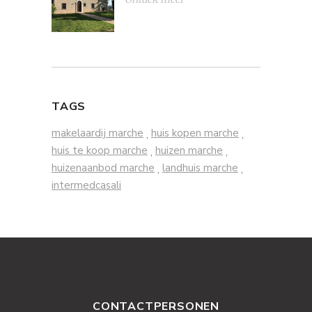
TAGS
makelaardij marche
huis kopen marche
,
,
huis te koop marche
huizen marche
,
,
huizenaanbod marche
landhuis marche
,
,
intermedcasali
CONTACTPERSONEN