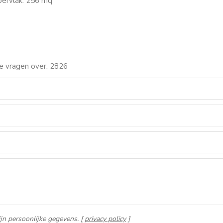
ervlak: 256 mq
te vragen over: 2826
jn persoonlijke gegevens. [
privacy policy
]