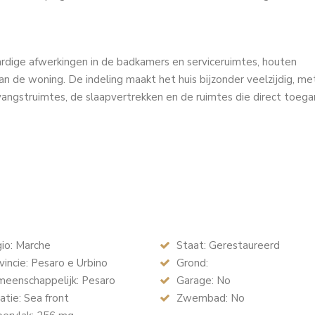
ardige afwerkingen in de badkamers en serviceruimtes, houten
van de woning. De indeling maakt het huis bijzonder veelzijdig, me
vangstruimtes, de slaapvertrekken en de ruimtes die direct toeg
io: Marche
Staat: Gerestaureerd
incie: Pesaro e Urbino
Grond:
eenschappelijk: Pesaro
Garage: No
tie: Sea front
Zwembad: No