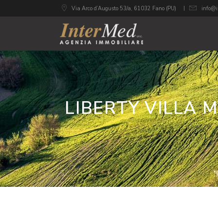
Via Arco d’Augusto 53/a, 61032 Fano (PU)
info@i
LIBERTY VILLA 