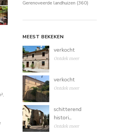
Gerenoveerde landhuizen
(360)
MEEST BEKEKEN
verkocht
Ontdek meer
verkocht
Ontdek meer
²,
schitterend
histori...
e
Ontdek meer