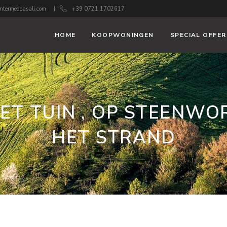
ntermedcasali.com
+39 0721 1702617
HOME
KOOPWONINGEN
SPECIAL OFFER
Villa
MET TUIN , OP STEENW
HET STRAND