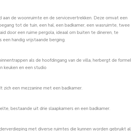
ijd aan de woonruimte en de servicevertrekken. Deze omvat een
egang tot de tuin, een hal, een badkamer, een wasruimte, twee
aid door een ruime pergola, ideaal om buiten te dineren, te
 een handig vrijstaande berging.
binnentrappen als de hoofdingang van de villa, herbergt de forme
n keuken en een studio
dt zich een mezzanine met een badkamer.
lte, bestaande uit drie slaapkamers en een badkamer.
rverdieping met diverse ruimtes die kunnen worden gebruikt al