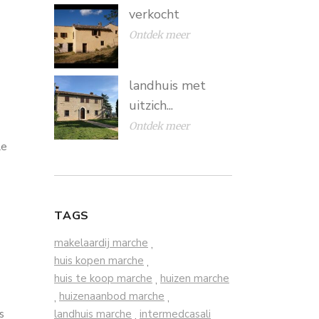
verkocht
Ontdek meer
landhuis met
uitzich...
Ontdek meer
le
TAGS
makelaardij marche
,
huis kopen marche
,
huis te koop marche
huizen marche
,
huizenaanbod marche
,
,
s
landhuis marche
intermedcasali
,