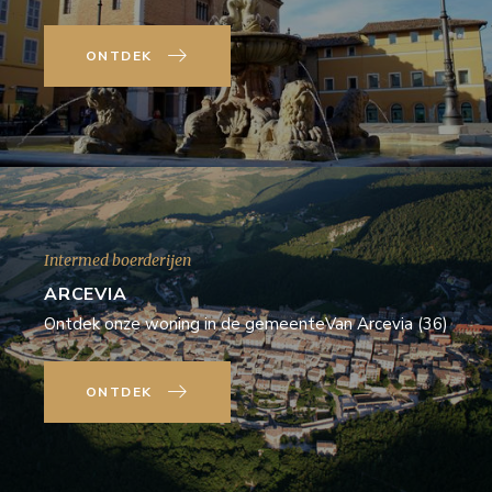
ONTDEK
Intermed boerderijen
ARCEVIA
Ontdek onze woning in de gemeenteVan Arcevia (36)
ONTDEK