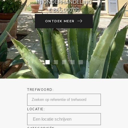
IN ONDERHANDELING
€ 865.000,00
ONTDEK MEER
TREFWOORD:
LOCATIE: