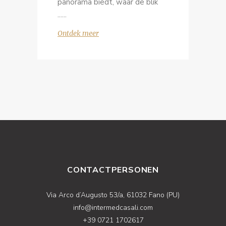
panorama biedt, waar de blik
...
Ontdek meer
CONTACTPERSONEN
Via Arco d’Augusto 53/a, 61032 Fano (PU)
info@intermedcasali.com
+39 0721 1702617