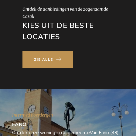
Ontdek de aanbiedingen van de zogenaamde
Casali
KIES UIT DE BESTE
LOCATIES
ZIE ALLE
Intermed boerderijen
FANO
Ontdek onze woning in de gemeenteVan Fano (49)