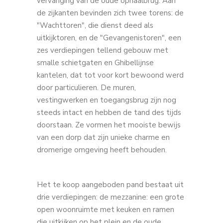
vervanging van de oude ophaalbrug. Aan
de zijkanten bevinden zich twee torens: de
"Wachttoren", die dienst deed als
uitkijktoren, en de "Gevangenistoren", een
zes verdiepingen tellend gebouw met
smalle schietgaten en Ghibellijnse
kantelen, dat tot voor kort bewoond werd
door particulieren. De muren,
vestingwerken en toegangsbrug zijn nog
steeds intact en hebben de tand des tijds
doorstaan. Ze vormen het mooiste bewijs
van een dorp dat zijn unieke charme en
dromerige omgeving heeft behouden.
Het te koop aangeboden pand bestaat uit
drie verdiepingen: de mezzanine: een grote
open woonruimte met keuken en ramen
die uitkijken op het plein en de oude