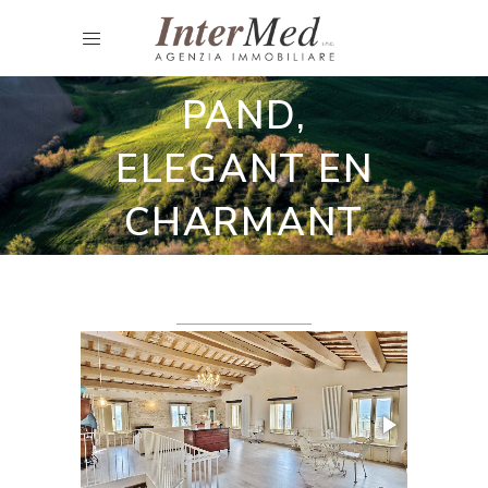
Historisch Stadshuis
PRESTIGIEUS
PAND,
ELEGANT EN
CHARMANT
GERENOVEERD.