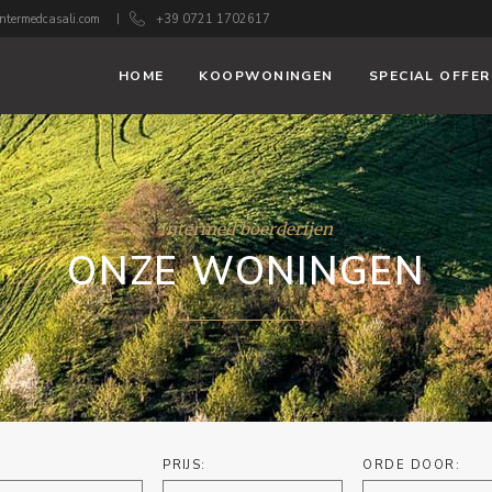
ntermedcasali.com
+39 0721 1702617
HOME
KOOPWONINGEN
SPECIAL OFFER
Intermed boerderijen
ONZE WONINGEN
PRIJS:
ORDE DOOR: