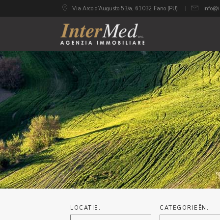
Via Arco d’Augusto 53/a, 61032 Fano (PU)
info@i
LOCATIE:
CATEGORIEËN: