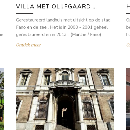
VILLA MET OLIJFGAARD ...
H
Gerestaureerd landhuis met uitzicht op de stad
O
Fano en de zee . Het is in 2000 - 2001 geheel
b
he
gerestaureerd en in 2013... (Marche / Fano)
hu
Ontdek meer
O