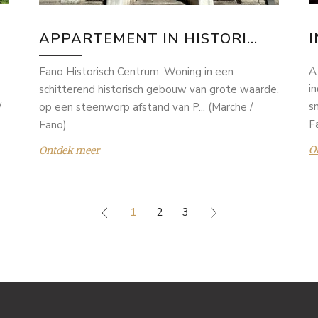
APPARTEMENT IN HISTORI...
A
Fano Historisch Centrum. Woning in een
i
schitterend historisch gebouw van grote waarde,
/
s
op een steenworp afstand van P... (Marche /
F
Fano)
O
Ontdek meer
1
2
3