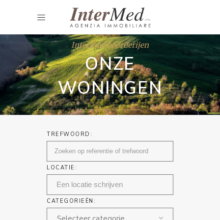
Intermed boerderijen
ONZE
WONINGEN
TREFWOORD:
LOCATIE:
CATEGORIEËN:
Selecteer categorie