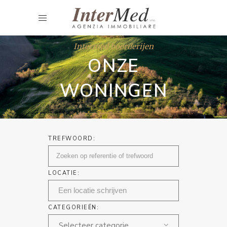
Intermed boerderijen
ONZE
WONINGEN
TREFWOORD:
LOCATIE:
CATEGORIEËN:
Selecteer categorie