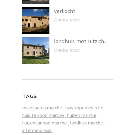
verkocht
Ontdek meer
landhuis met uitzich...
Ontdek meer
TAGS
makelaardij marche
huis kopen marche
,
,
huis te koop marche
huizen marche
,
,
huizenaanbod marche
landhuis marche
,
,
intermedcasali