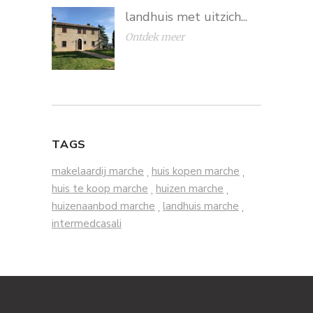
landhuis met uitzich...
Ontdek meer
TAGS
makelaardij marche
huis kopen marche
,
,
huis te koop marche
huizen marche
,
,
huizenaanbod marche
landhuis marche
,
,
intermedcasali