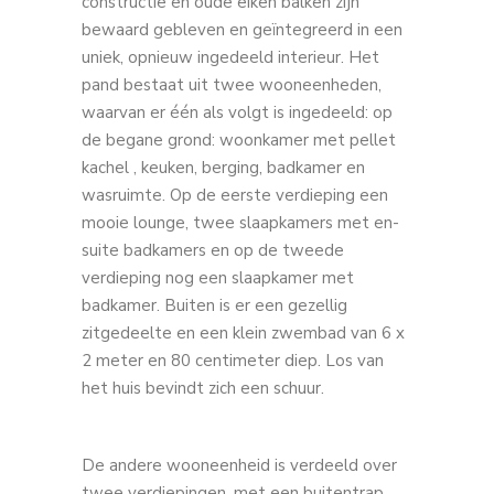
constructie en oude eiken balken zijn
bewaard gebleven en geïntegreerd in een
uniek, opnieuw ingedeeld interieur. Het
pand bestaat uit twee wooneenheden,
waarvan er één als volgt is ingedeeld: op
de begane grond: woonkamer met pellet
kachel , keuken, berging, badkamer en
wasruimte. Op de eerste verdieping een
mooie lounge, twee slaapkamers met en-
suite badkamers en op de tweede
verdieping nog een slaapkamer met
badkamer. Buiten is er een gezellig
zitgedeelte en een klein zwembad van 6 x
2 meter en 80 centimeter diep. Los van
het huis bevindt zich een schuur.
De andere wooneenheid is verdeeld over
twee verdiepingen, met een buitentrap.