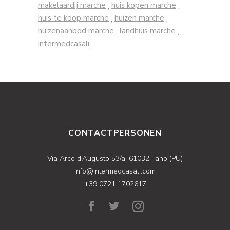
makelaardij marche
huis kopen marche
,
,
huis te koop marche
huizen marche
,
,
huizenaanbod marche
landhuis marche
,
,
intermedcasali
CONTACTPERSONEN
Via Arco d’Augusto 53/a, 61032 Fano (PU)
info@intermedcasali.com
+39 0721 1702617