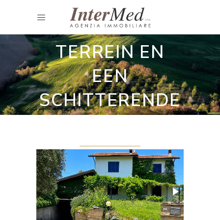
Gerenoveerde landhuizen
WONING MET
TERREIN EN
EEN
SCHITTERENDE
LIGGING