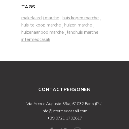
TAGS
makelaardij marche
huis kopen marche
,
,
huis te koop marche
huizen marche
,
,
huizenaanbod marche
landhuis marche
,
,
intermedcasali
CONTACTPERSONEN
Via Arco d’Augusto 53/a, 61032 Fano (PU)
info@intermedcasali.com
+39 0721 1702617