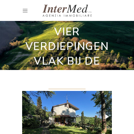
Apartement in Project
WONING MET
VIER
VERDIEPINGEN
VLAK BIJ DE
ZEE .