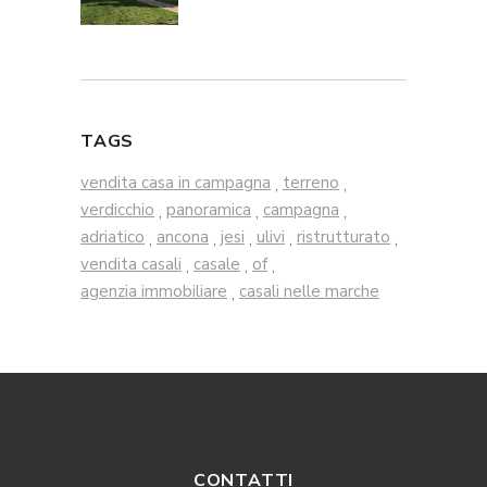
TAGS
vendita casa in campagna
terreno
,
,
verdicchio
panoramica
campagna
,
,
,
adriatico
ancona
jesi
ulivi
ristrutturato
,
,
,
,
,
vendita casali
casale
of
,
,
,
agenzia immobiliare
casali nelle marche
,
CONTATTI