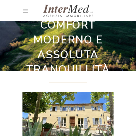
Casali ristrutturati
COMFORT
MODERNO E
ASSOLUTA
TRANQUILLITÀ