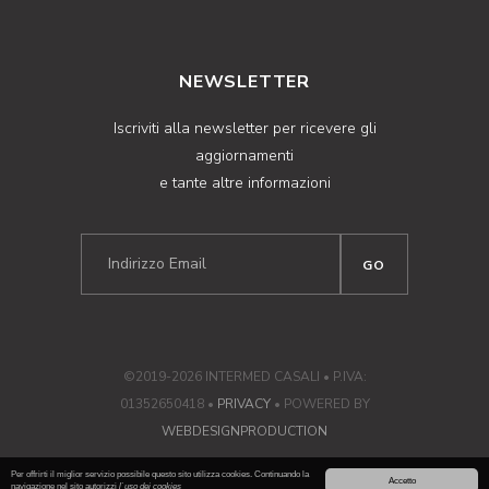
NEWSLETTER
Iscriviti alla newsletter per ricevere gli
aggiornamenti
e tante altre informazioni
©2019-2026 INTERMED CASALI • P.IVA:
01352650418 •
PRIVACY
• POWERED BY
WEBDESIGNPRODUCTION
Per offrirti il miglior servizio possibile questo sito utilizza cookies. Continuando la
Accetto
navigazione nel sito autorizzi
l`uso dei cookies