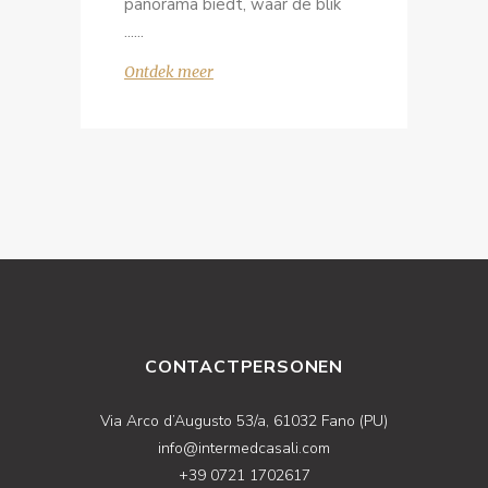
panorama biedt, waar de blik
...
Ontdek meer
CONTACTPERSONEN
Via Arco d’Augusto 53/a, 61032 Fano (PU)
info@intermedcasali.com
+39 0721 1702617