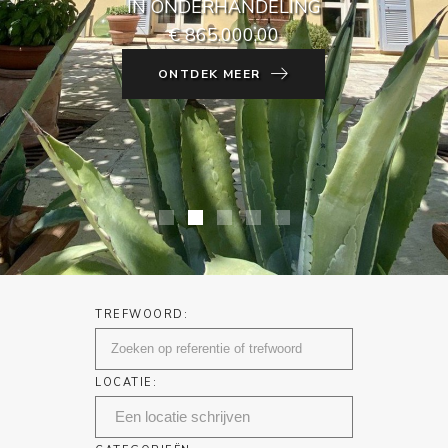
IN ONDERHANDELING
€ 865.000,00
ONTDEK MEER
TREFWOORD:
LOCATIE: