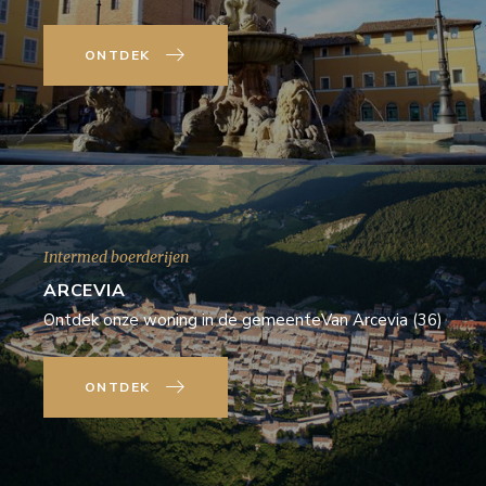
ONTDEK
Intermed boerderijen
ARCEVIA
Ontdek onze woning in de gemeenteVan Arcevia (36)
ONTDEK