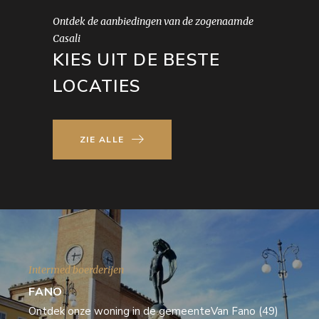
Ontdek de aanbiedingen van de zogenaamde
Casali
KIES UIT DE BESTE
LOCATIES
ZIE ALLE
Intermed boerderijen
FANO
Ontdek onze woning in de gemeenteVan Fano (49)