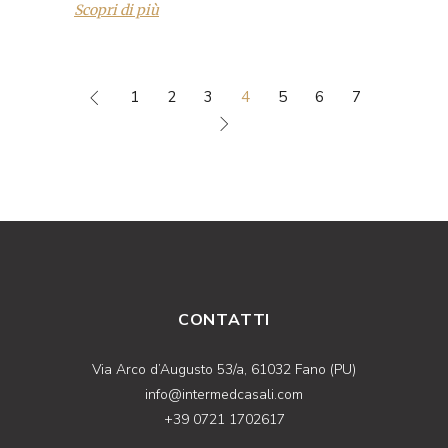
Scopri di più
1
2
3
4
5
6
7
CONTATTI
Via Arco d’Augusto 53/a, 61032 Fano (PU)
info@intermedcasali.com
+39 0721 1702617