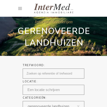
Intermed boerderijen
GERENOVEERDE
LANDHUIZEN
TREFWOORD:
LOCATIE:
CATEGORIEËN:
gerenoveerde landhuizen