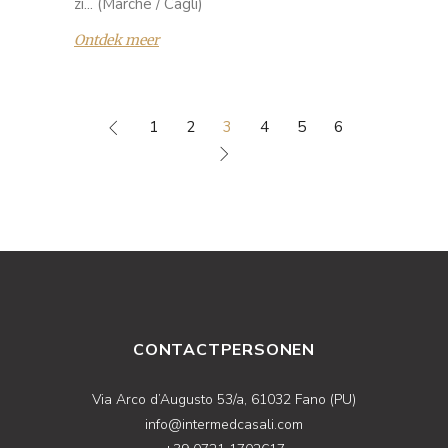
zi... (Marche / Cagli)
Ontdek meer
1
2
3
4
5
6
CONTACTPERSONEN
Via Arco d’Augusto 53/a, 61032 Fano (PU)
info@intermedcasali.com